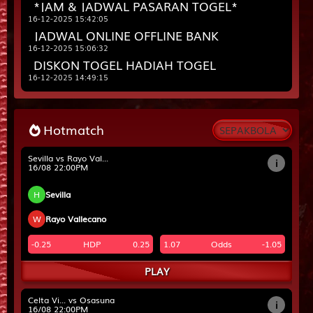
*JAM & JADWAL PASARAN TOGEL*
Hull Cit... vs Manchest...
16-12-2025 15:42:05
i
22/08 19:30PM
JADWAL ONLINE OFFLINE BANK
16-12-2025 15:06:32
H
Hull City
DISKON TOGEL HADIAH TOGEL
W
Manchester United
16-12-2025 14:49:15
1.25
HDP
-1.25
-1.12
Odds
-1.01
Hotmatch
PLAY
Sevilla vs Rayo Val...
i
16/08 22:00PM
H
Sevilla
W
Rayo Vallecano
-0.25
HDP
0.25
1.07
Odds
-1.05
PLAY
Celta Vi... vs Osasuna
i
16/08 22:00PM