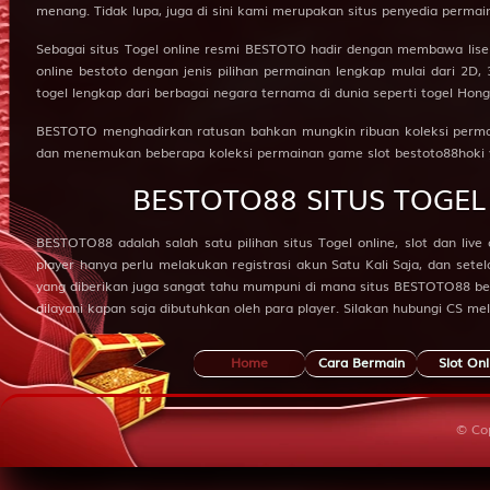
menang. Tidak lupa, juga di sini kami merupakan situs penyedia perma
Untari
17)
Genoa vs Napoli
i
23/08 01:45AM
Sebagai situs Togel online resmi BESTOTO hadir dengan membawa lisen
19
Kekasih - Kalajengking - Balap
2D
39 (44-
online bestoto dengan jenis pilihan permainan lengkap mulai dari 2D,
H
Genoa
Kuda - Topi - Bemo - Narasuma
55-77-
togel lengkap dari berbagai negara ternama di dunia seperti togel Hong
05)
W
Napoli
BESTOTO menghadirkan ratusan bahkan mungkin ribuan koleksi permainan
20
Pahlawan - Kepiting - Lompat
2D
41 (49-
dan menemukan beberapa koleksi permainan game slot bestoto88hoki 
0.75
HDP
-0.75
-1.28
Odds
1.11
Kuda - Lilin - Sabuk - Warsaya
56-76-
06)
BESTOTO88 SITUS TOGEL
PLAY
21
Jejaka Tua - Buaya - Gerak Jalan
2D
42 (45-
RCD Espa... vs Levante
BESTOTO88 adalah salah satu pilihan situs Togel online, slot dan li
- Catur - Dokter - Lesmana
97-72-
i
16/08 22:00PM
player hanya perlu melakukan registrasi akun Satu Kali Saja, dan set
Widakta
47)
yang diberikan juga sangat tahu mumpuni di mana situs BESTOTO88 berik
H
RCD Espanyol
dilayani kapan saja dibutuhkan oleh para player. Silakan hubungi CS me
22
Janda Muda - Ikan Suro -
2D
43 (40-
Anggar - Mawar - Grendel -
71-41-
W
Levante
Sumbadra
21)
Home
Cara Bermain
Slot Onl
-0.50
HDP
0.50
1.05
Odds
-1.20
23
Berandal - Badak - Ski Air -
2D
44 (39-
Seruling - Sisir - Citraksa
81-86-
PLAY
© Co
31)
Manchest... vs Bournemo...
i
24
23/08 21:00PM
Pengembara - Banteng -
2D
45 (42-