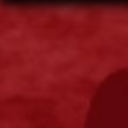
Terbang Layang - Kendi - Tas -
51-75-
H
Manchester City
Rama
01)
W
Bournemouth AFC
25
Nenek Moyang - Orang Utan -
2D
46 (48-
Terjun Bebas - Sikat - Toko -
64-73-
-1.25
HDP
1.25
-1.05
Odds
-1.07
Hyang Wenang
14)
PLAY
26
Putri Raja - Cendrawasih - Balap
2D
38 (37-
Sepeda Motor - Engsel - Drum -
67-84-
Frosinon... vs Juventus
Untari
17)
i
23/08 23:30PM
27
Si Ceroboh - Landak - Main
2D
48 (46-
H
Frosinone
Catur - Garuk - Gedung Bioskop
00-79-
- Dasamuka
50)
W
Juventus
28
Anak Sakti - Ulat Sutera -
2D
57 (74-
1.25
HDP
-1.25
-1.28
Odds
1.13
Layang-Layang - Sepatu -
08-47-
Ranjang - Gatot Kaca
58)
PLAY
29
Penari - Cumi-Cumi - Main
2D
58 (67-
Ipswich ... vs Sunderla...
i
Kelereng - Rumah - Sekolahan -
07-94-
22/08 22:00PM
Selir
57)
H
Ipswich Town