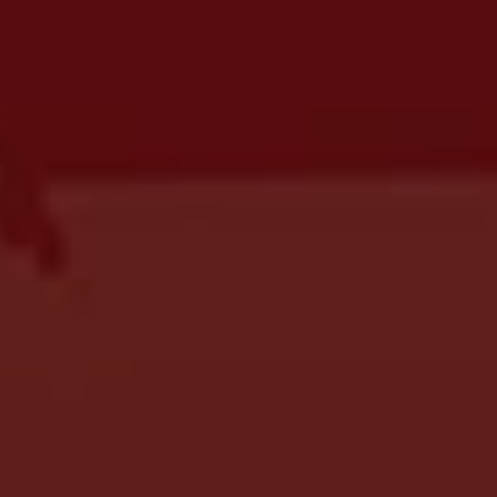
135
Tas Uang/Dompet
3D
374
136
Bendera
3D
574
137
Tas tangan
3D
265
138
Tas Ravia
3D
564
139
Tas Kulit
3D
446
140
Berak
3D
473
141
Tas Kertas
3D
778
142
Beras
3D
714
143
Berciuman
3D
789
144
Tapis
3D
208
145
Berenang
3D
344
146
Beri Makan Ikan
3D
655